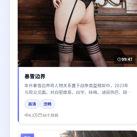
99:47
暴雪边界
本片暴雪边界将人物关系置于战争类型框架中，2023年
与观众见面。对白密度高，白宇、咏梅、迪丽热巴、段奕
宏的台词节奏值得关注；整体气质偏日本都市与冷色调摄
高清
流畅
影。
6.3万
36个月前