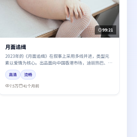
99:21
月面追缉
2023年的《月面追缉》在叙事上采用多线并进，类型元
素以爱情为核心。出品面向中国香港市场，迪丽热巴、咏
梅、周迅、雷佳音、木村拓哉所饰角色推动关键反转，结
高清
流畅
尾留白引发讨论。
7.5万
41个月前