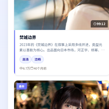
99:12
焚城边界
2023年的《焚城边界》在叙事上采用多线并进，类型元
素以喜剧为核心。出品面向日本市场，河正宇、杨幂、刘
亦菲所饰角色推动关键反转，结尾留白引发讨论。
高清
流畅
6.7万
40个月前
最新