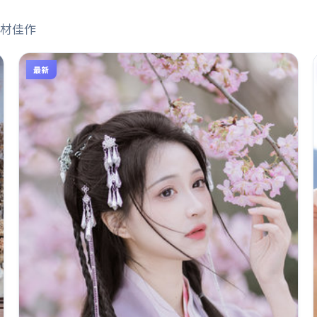
材佳作
最新