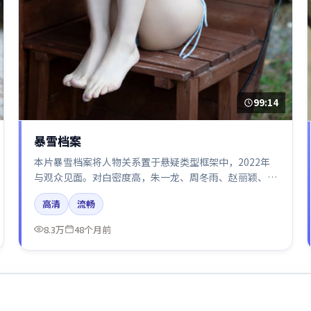
99:14
暴雪档案
本片暴雪档案将人物关系置于悬疑类型框架中，2022年
与观众见面。对白密度高，朱一龙、周冬雨、赵丽颖、黄
渤的台词节奏值得关注；整体气质偏中国大陆都市与冷色
高清
流畅
调摄影。
8.3万
48个月前