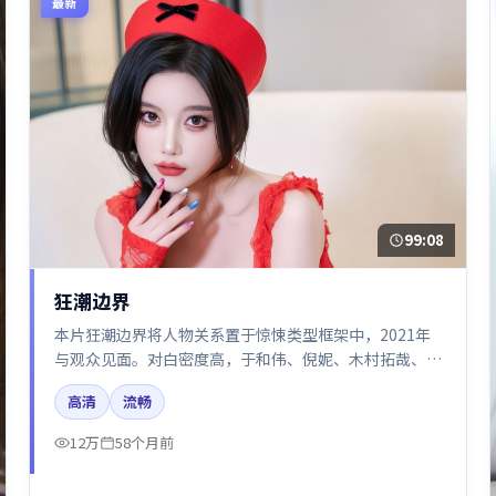
最新
99:08
狂潮边界
本片狂潮边界将人物关系置于惊悚类型框架中，2021年
与观众见面。对白密度高，于和伟、倪妮、木村拓哉、王
凯、梁朝伟的台词节奏值得关注；整体气质偏日本都市与
高清
流畅
冷色调摄影。
12万
58个月前