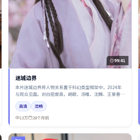
99:41
迷城边界
本片迷城边界将人物关系置于科幻类型框架中，2024年
与观众见面。对白密度高，胡歌、汤唯、沈腾、王景春的
台词节奏值得关注；整体气质偏英国都市与冷色调摄影。
高清
流畅
13万
28个月前