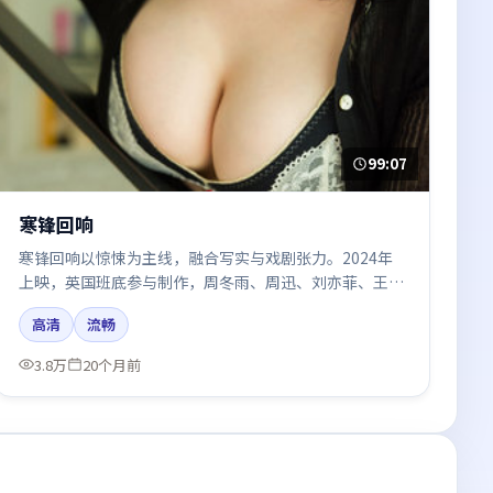
99:07
寒锋回响
寒锋回响以惊悚为主线，融合写实与戏剧张力。2024年
上映，英国班底参与制作，周冬雨、周迅、刘亦菲、王景
春在片中呈现细腻表演，影像风格统一，配乐与剪辑强化
高清
流畅
了情绪曲线。
3.8万
20个月前