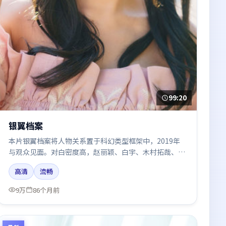
99:20
银翼档案
本片银翼档案将人物关系置于科幻类型框架中，2019年
与观众见面。对白密度高，赵丽颖、白宇、木村拓哉、雷
佳音的台词节奏值得关注；整体气质偏法国都市与冷色调
高清
流畅
摄影。
9万
86个月前