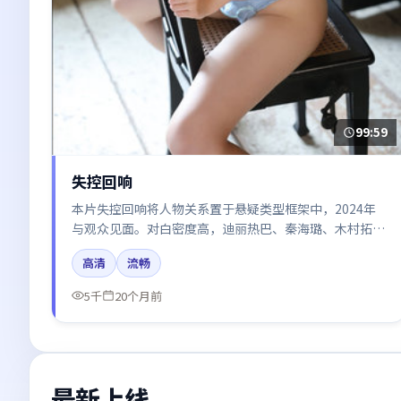
99:59
失控回响
本片失控回响将人物关系置于悬疑类型框架中，2024年
与观众见面。对白密度高，迪丽热巴、秦海璐、木村拓
哉、汤唯、谭卓的台词节奏值得关注；整体气质偏韩国都
高清
流畅
市与冷色调摄影。
5千
20个月前
最新上线